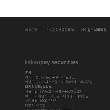
개인정보처리방침
이용약관
보호금융상품등록부
본사
경기도 성남시 분당구 판교역로 166
카카오 판교아지트 B동 8층 (주)카카오페이증권
디지털지점/영업부
서울특별시 영등포구 국제금융로2길 32
여의도파이낸스타워 5층 (주)카카오페이증권
고객센터:
1600-8515
대표자: 신호철