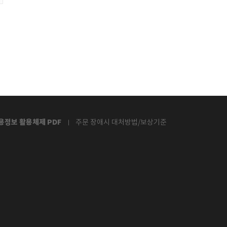
용정보 활용체제 PDF
주문 장애시 대처방법/보상기준